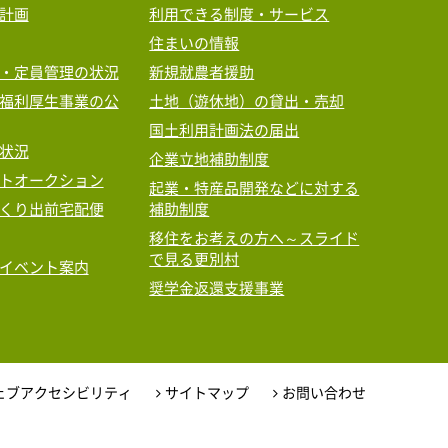
計画
利用できる制度・サービス
住まいの情報
・定員管理の状況
新規就農者援助
福利厚生事業の公
土地（遊休地）の貸出・売却
国土利用計画法の届出
状況
企業立地補助制度
トオークション
起業・特産品開発などに対する
くり出前宅配便
補助制度
移住をお考えの方へ～スライド
で見る更別村
イベント案内
奨学金返還支援事業
ェブアクセシビリティ
サイトマップ
お問い合わせ