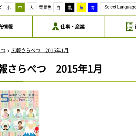
Select Languag
ズ
背景色
小
中
大
白
黒
黄
青
光情報
仕事・産業
べつ
広報さらべつ 2015年1月
報さらべつ 2015年1月