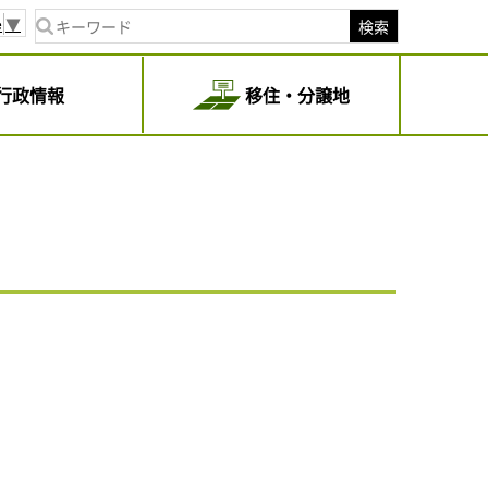
e
▼
検索
行政情報
移住・分譲地