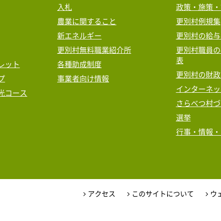
入札
政策・施策・
農業に関すること
更別村例規集
新エネルギー
更別村の給与
更別村無料職業紹介所
更別村職員の
表
レット
各種助成制度
更別村の財政
プ
事業者向け情報
インターネッ
光コース
さらべつ村づ
選挙
行事・情報・
アクセス
このサイトについて
ウ