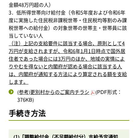
金額48万円超の人）
3．低所得世帯向け給付金（令和5年度および令和6年
度に実施した住民税非課税世帯・住民税均等割のみ課
税世帯への給付金）の対象世帯の世帯主・世帯員に該
当していない人
（注）上記の支給要件に該当する場合、原則として4
万円が支給されますが、令和6年1月1日時点で国外居
住者であった場合には3万円のほか、地域の実情によ
りやむを得ないと内閣府が認める場合に該当する人
は、内閣府が通知する方法により算定される額を支給
します。
(参考)更別村からのご案内チラシ
(PDF形式：
376KB)
手続き方法
(1)「調整給付金（不足額給付分）支給予定通知