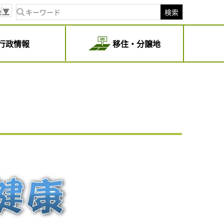
e
▼
検索
行政情報
移住・分譲地