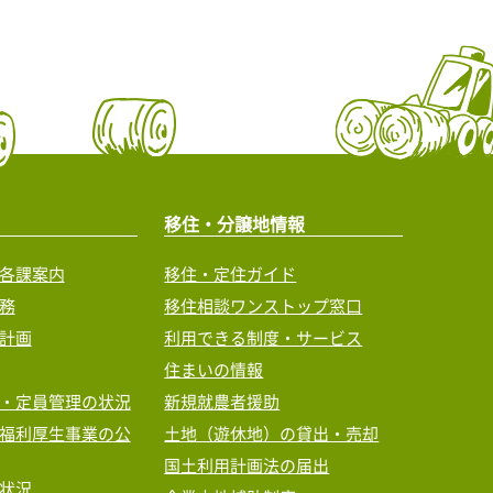
移住・分譲地情報
各課案内
移住・定住ガイド
務
移住相談ワンストップ窓口
計画
利用できる制度・サービス
住まいの情報
・定員管理の状況
新規就農者援助
福利厚生事業の公
土地（遊休地）の貸出・売却
国土利用計画法の届出
状況