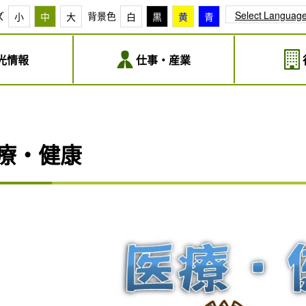
Select Languag
ズ
背景色
小
中
大
白
黒
黄
青
光情報
仕事・産業
療・健康