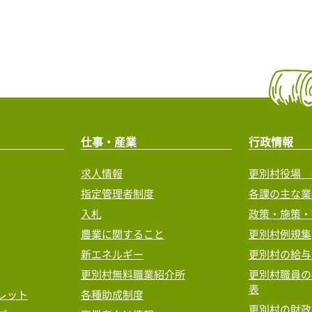
仕事・産業
行政情報
求人情報
更別村役場 
指定管理者制度
各課の主な業
入札
政策・施策・
農業に関すること
更別村例規集
新エネルギー
更別村の給与
更別村無料職業紹介所
更別村職員の
表
レット
各種助成制度
更別村の財政