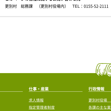
更別村 総務課 （更別村役場内）
TEL：0155-52-2111
仕事・産業
行政情報
求人情報
更別村役場 
指定管理者制度
各課の主な業