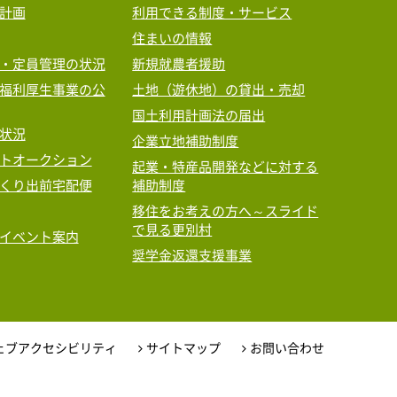
計画
利用できる制度・サービス
住まいの情報
・定員管理の状況
新規就農者援助
福利厚生事業の公
土地（遊休地）の貸出・売却
国土利用計画法の届出
状況
企業立地補助制度
トオークション
起業・特産品開発などに対する
くり出前宅配便
補助制度
移住をお考えの方へ～スライド
で見る更別村
イベント案内
奨学金返還支援事業
ェブアクセシビリティ
サイトマップ
お問い合わせ