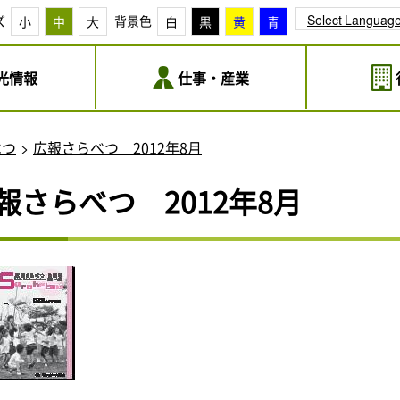
Select Languag
ズ
背景色
小
中
大
白
黒
黄
青
光情報
仕事・産業
べつ
広報さらべつ 2012年8月
報さらべつ 2012年8月