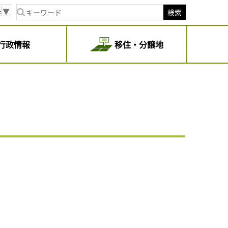
e
▼
検索
行政情報
移住・分譲地