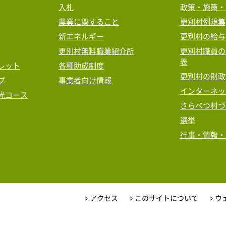
入札
政策・施策・
農業に関すること
更別村例規集
新エネルギー
更別村の給与
更別村無料職業紹介所
更別村職員の
表
レット
各種助成制度
更別村の財政
プ
事業者向け情報
インターネッ
光コース
さらべつ村づ
選挙
行事・情報・
アクセス
このサイトについて
ウ