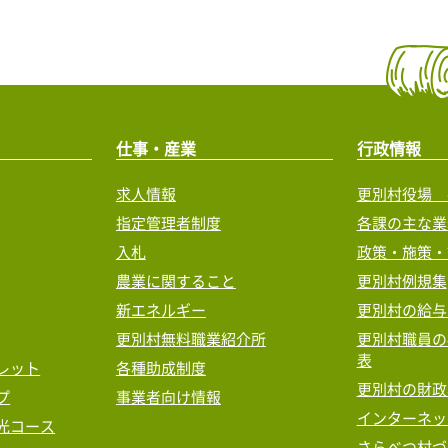
仕事・産業
行政情報
求人情報
更別村役場 
指定管理者制度
各課の主な業
入札
政策・施策・
農業に関すること
更別村例規集
新エネルギー
更別村の給与
更別村無料職業紹介所
更別村職員の
表
レット
各種助成制度
更別村の財政
プ
事業者向け情報
インターネッ
光コース
さらべつ村づ