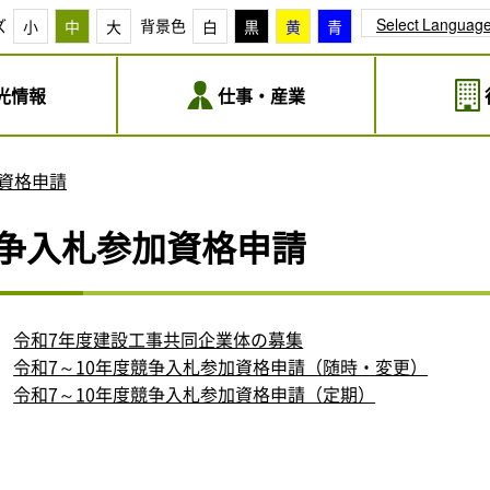
Select Languag
ズ
背景色
小
中
大
白
黒
黄
青
光情報
仕事・産業
資格申請
争入札参加資格申請
令和7年度建設工事共同企業体の募集
令和7～10年度競争入札参加資格申請（随時・変更）
令和7～10年度競争入札参加資格申請（定期）