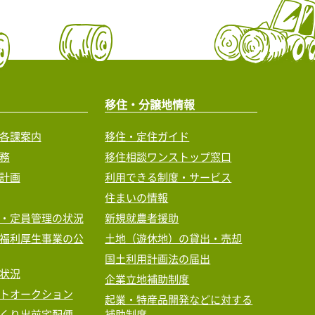
移住・分譲地情報
各課案内
移住・定住ガイド
務
移住相談ワンストップ窓口
計画
利用できる制度・サービス
住まいの情報
・定員管理の状況
新規就農者援助
福利厚生事業の公
土地（遊休地）の貸出・売却
国土利用計画法の届出
状況
企業立地補助制度
トオークション
起業・特産品開発などに対する
くり出前宅配便
補助制度