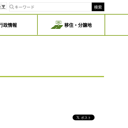
e
▼
検索
行政情報
移住・分譲地