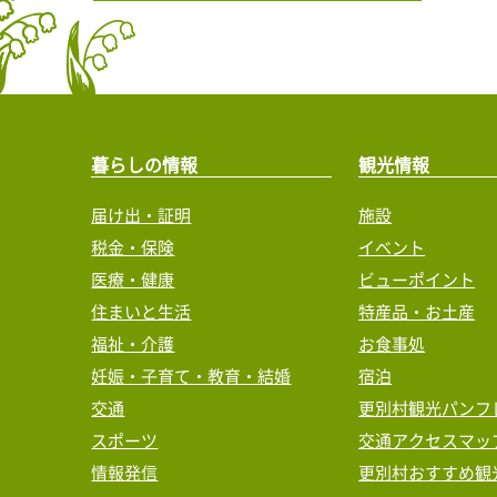
暮らしの情報
観光情報
届け出・証明
施設
税金・保険
イベント
医療・健康
ビューポイント
住まいと生活
特産品・お土産
福祉・介護
お食事処
妊娠・子育て・教育・結婚
宿泊
交通
更別村観光パンフ
スポーツ
交通アクセスマッ
情報発信
更別村おすすめ観