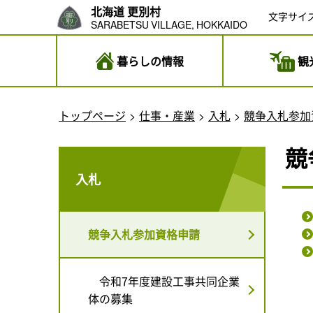
北海道 更別村
文字サイ
SARABETSU VILLAGE, HOKKAIDO
暮らしの情報
観
トップページ
仕事・産業
入札
競争入札参加
競
入札
競争入札参加資格申請
令和7年度建設工事共同企業
体の募集