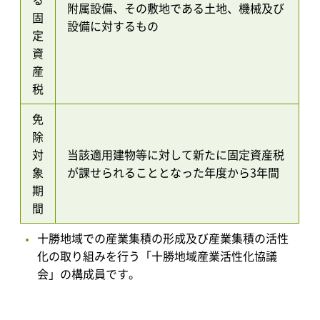
附属設備、その敷地である土地、機械及び
固
設備に対するもの
定
資
産
税
免
除
対
当該適用建物等に対して新たに固定資産税
象
が課せられることとなった年度から3年間
期
間
十勝地域での産業集積の形成及び産業集積の活性
化の取り組みを行う「十勝地域産業活性化協議
会」の構成員です。