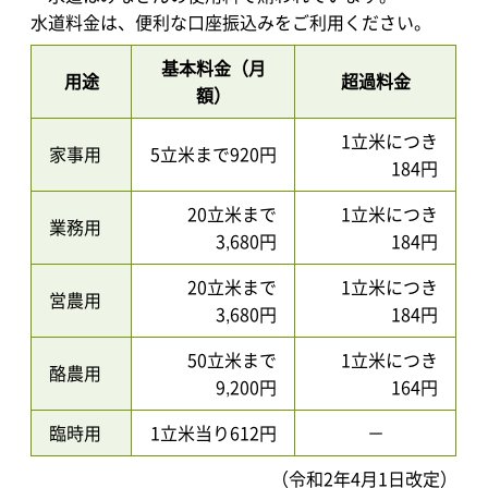
水道料金は、便利な口座振込みをご利用ください。
基本料金（月
用途
超過料金
額）
1立米につき
家事用
5立米まで920円
184円
20立米まで
1立米につき
業務用
3,680円
184円
20立米まで
1立米につき
営農用
3,680円
184円
50立米まで
1立米につき
酪農用
9,200円
164円
臨時用
1立米当り612円
－
（令和2年4月1日改定）