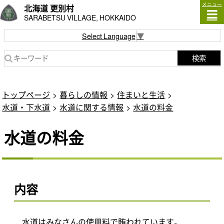
メニュー
北海道 更別村
SARABETSU VILLAGE, HOKKAIDO
Select Language
▼
検索
トップページ
暮らしの情報
住まいと生活
水道・下水道
水道に関する情報
水道の料金
水道の料金
内容
水道はみなさんの使用料で賄われています。