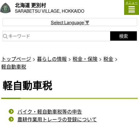
メニュー
北海道 更別村
SARABETSU VILLAGE, HOKKAIDO
Select Language
▼
検索
トップページ
暮らしの情報
税金・保険
税金
軽自動車税
軽自動車税
バイク・軽自動車税等の申告
農耕作業用トレーラの登録について