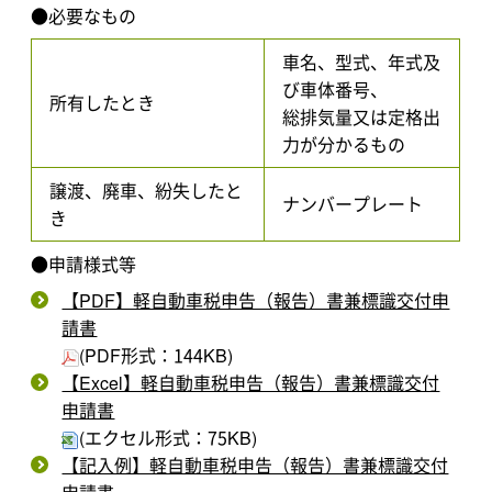
●必要なもの
車名、型式、年式及
び車体番号、
所有したとき
総排気量又は定格出
力が分かるもの
譲渡、廃車、紛失したと
ナンバープレート
き
●申請様式等
【PDF】軽自動車税申告（報告）書兼標識交付申
請書
(PDF形式：144KB)
【Excel】軽自動車税申告（報告）書兼標識交付
申請書
(エクセル形式：75KB)
【記入例】軽自動車税申告（報告）書兼標識交付