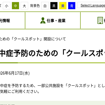
Select Languag
ズ
背景色
小
中
大
白
黒
黄
青
光情報
仕事・産業
ための「クールスポット」開設について
中症予防のための「クールスポ
026年6月17日(水)
熱中症を予防するため、一部公共施設を「クールスポット」と
お気軽にご利用ください。