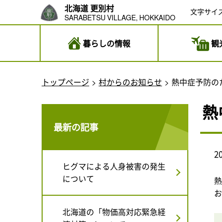
北海道 更別村
文字サイ
SARABETSU VILLAGE, HOKKAIDO
暮らしの情報
観
トップページ
村からのお知らせ
熱中症予防の
熱
最新の記事
2
ヒグマによる人身被害の発生
について
北海道の「物価高対応緊急経